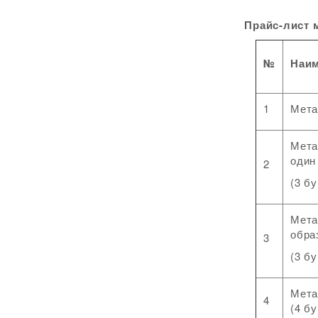
Прайс-лист металлоконструкц
№
Наим
1
Мета
Мета
один
2
(3 б
Мета
обра
3
(3 б
Мета
4
(4 б