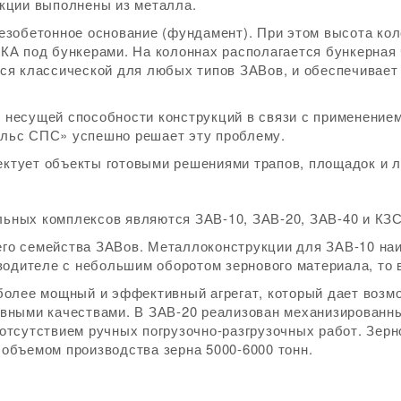
кции выполнены из металла.
езобетонное основание (фундамент). При этом высота ко
под бункерами. На колоннах располагается бункерная ч
ся классической для любых типов ЗАВов, и обеспечивает
 несущей способности конструкций в связи с применение
льс СПС» успешно решает эту проблему.
ктует объекты готовыми решениями трапов, площадок и л
ьных комплексов являются ЗАВ-10, ЗАВ-20, ЗАВ-40 и КЗС
го семейства ЗАВов. Металлоконструкции для ЗАВ-10 наи
зводителе с небольшим оборотом зернового материала, то
более мощный и эффективный агрегат, который дает возмо
вными качествами. В ЗАВ-20 реализован механизированны
отсутствием ручных погрузочно-разгрузочных работ. Зер
объемом производства зерна 5000-6000 тонн.