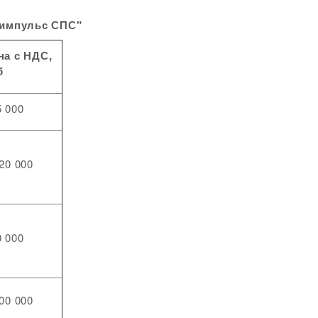
пульс СПС"
на с НДС,
б
5 000
20 000
0 000
00 000