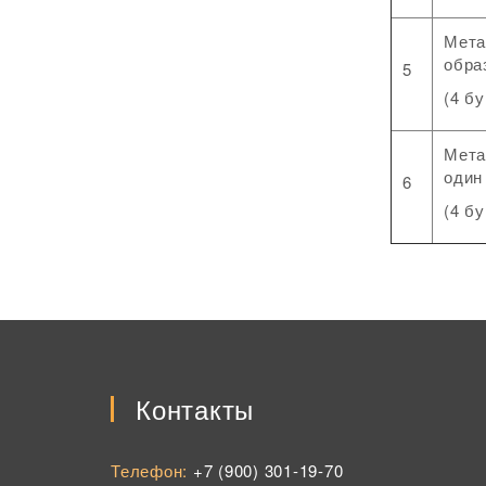
Мета
обра
5
(4 б
Мета
один
6
(4 б
Контакты
Телефон:
+7 (900) 301-19-70