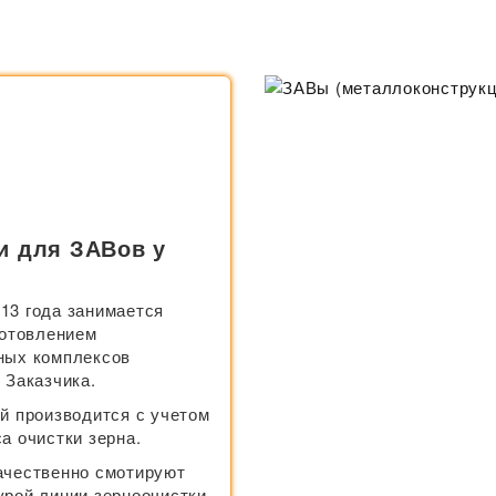
и для ЗАВов у
13 года занимается
готовлением
ных комплексов
 Заказчика.
й производится с учетом
а очистки зерна.
ачественно смотируют
урой линии зерноочистки