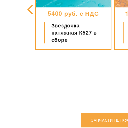
. с НДС
5400 руб. с НДС
Звездочка
ер в
натяжная К527 в
7
сборе
ЗАПЧАСТИ ПЕТКУ