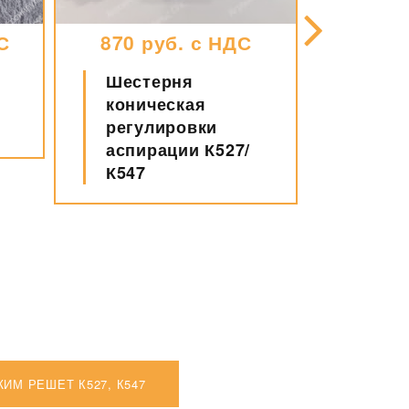
С
870 руб. с НДС
945 р
Шестерня
Звезд
коническая
прив
регулировки
транс
аспирации К527/
К547
ИМ РЕШЕТ К527, К547