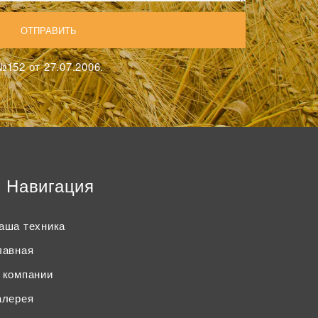
152 от 27.07.2006.
Навигация
аша техника
лавная
 компании
алерея