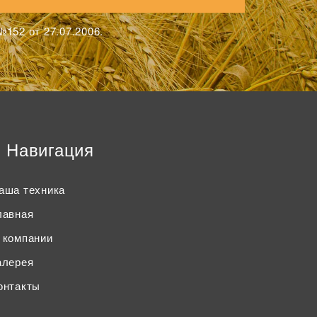
152 от 27.07.2006.
Навигация
аша техника
лавная
 компании
алерея
онтакты