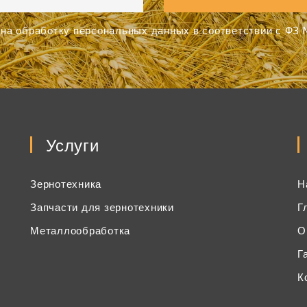
на обработку персональных данных в соответствии с ФЗ №
Услуги
Зернотехника
Н
Запчасти для зернотехники
Г
Металлообработка
О
Г
К