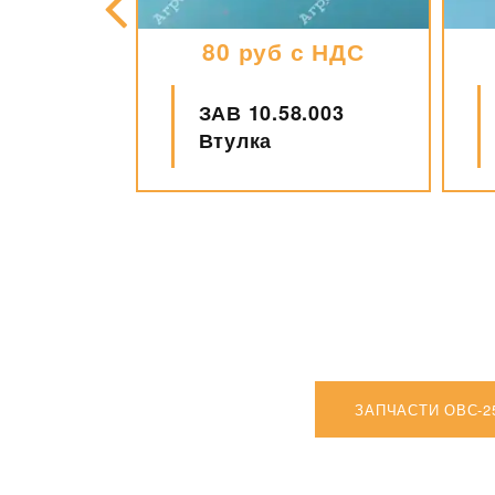
 с НДС
80 руб с НДС
ЗАВ 10.58.003
0 Секция
Втулка
ЗАПЧАСТИ ОВС-2