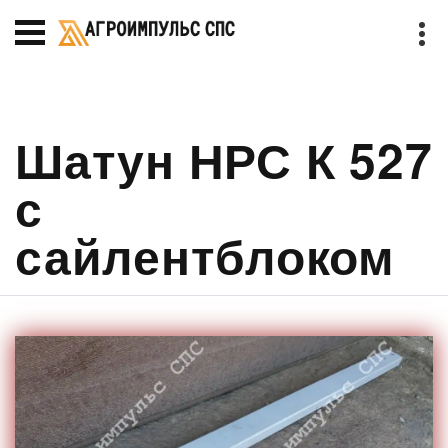
Шатун НРС К 527
с
сайлентблоком