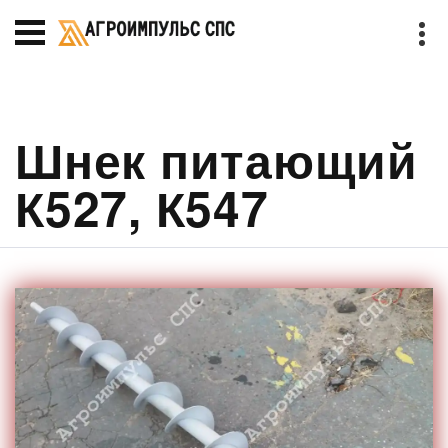
Шнек питающий
К527, К547