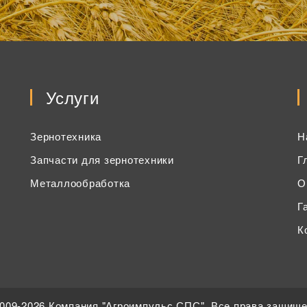
Услуги
Зернотехника
Н
Запчасти для зернотехники
Г
Металлообработка
О
Г
К
009-2026 Компания "Агроимпульс СПС". Все права защищ