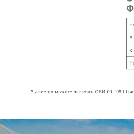
Ф
Н
В
К
П
ОВИ 00.106 Шкив 
Вы всегда можете заказать