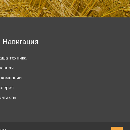
Навигация
аша техника
лавная
 компании
алерея
онтакты
ены.