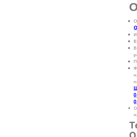
О
О
И
В
В
р
П
Ф
н
п
0
0
О
н
Т
О