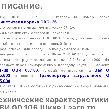
писание.
ОВИ 00.106 Шкив - каталожный номер запча
чистителя вороха ОВС-25
.
зготовлен из отливки чугуна марки СЧ-20.
ид механической обработки - токарная.
 конструкции шкива ОВИ 00.106 предусмотрен шпон-па
езьбовое отверстие под стопорный болт.
редназначен для посадки на вал диаметром 28мм.
ункциональное назначение: Шкив
ОВИ 00.106
устанавлива
а вал электродвигателя мощностью 2,2кВт и n=1000 об
ередает через клиноременную передачу крутящий момен
Шкив ОВИ 05.103
Вал 
, который монтируется на
5.602
Транспортёра загрузочного 
в составе
5.000
..
ВИ 00.106 Шкив у
стойчив к динамическим вибрационным
агрузкам.
ехнические характеристики
ВИ 00.106 Шкив ( загр.тр.