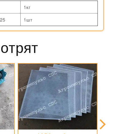
1кг
25
1шт
мотрят