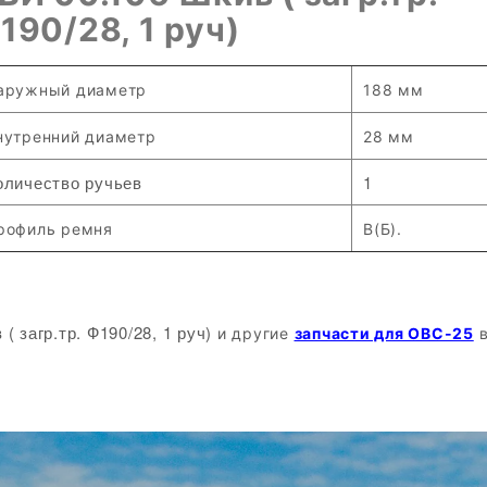
190/28, 1 руч)
аружный диаметр
188 мм
нутренний диаметр
28 мм
оличество ручьев
1
рофиль ремня
В(Б).
( загр.тр. Ф190/28, 1 руч)
и другие
запчасти для ОВС-25
в