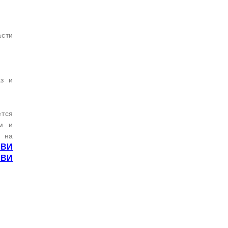
сти
з и
ется
/м и
т на
ОВИ
ОВИ