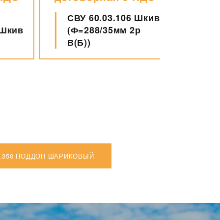
СВУ 60.03.106 Шкив
СВУ 6
кив
(Ф=288/35мм 2р
Крон
В(Б))
04.350 ПОДДОН ШАРИКОВЫЙ