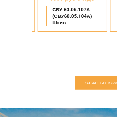
СВУ 60.05.107А
.485
(СВУ60.05.104А)
ль
Шкив
ЗАПЧАСТИ СВУ-6