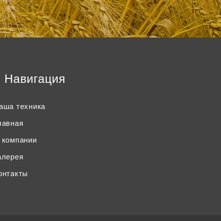
Навигация
аша техника
лавная
 компании
алерея
онтакты