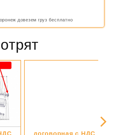
Воронеж довезем груз бесплатно
мотрят
ДС
договорная с НДС
880