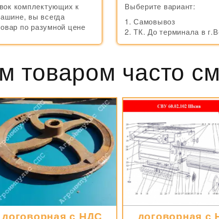
вок комплектующих к
Выберите вариант:
машине, вы всегда
Самовывоз
товар по разумной цене
ТК. До терминала в г.
м товаром часто с
оговорная с НДС
договорная с Н