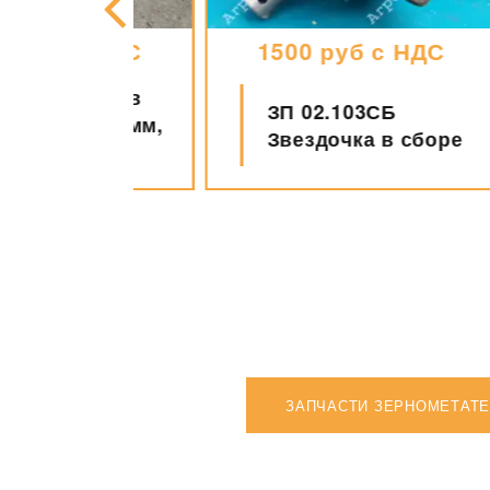
 с НДС
1500 руб с НДС
3 Шкив
ЗП 02.103СБ
30/30мм,
Звездочка в сборе
еч. А)
ЗАПЧАСТИ ЗЕРНОМЕТАТЕ