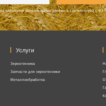
на обработку персональных данных в соответствии с ФЗ №
Услуги
Зернотехника
Н
Запчасти для зернотехники
Г
Металлообработка
О
Г
К