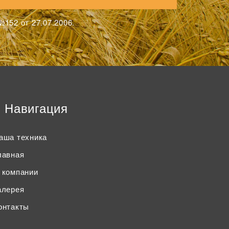
152 от 27.07.2006.
Навигация
аша техника
лавная
 компании
алерея
онтакты